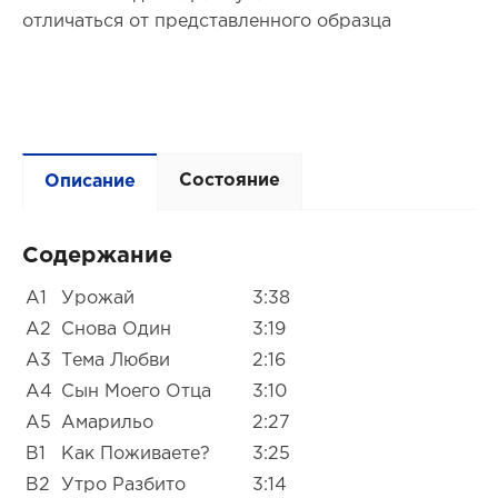
отличаться от представленного образца
Состояние
Описание
Содержание
A1
Урожай
3:38
A2
Снова Один
3:19
A3
Тема Любви
2:16
A4
Сын Моего Отца
3:10
A5
Амарильо
2:27
B1
Как Поживаете?
3:25
B2
Утро Разбито
3:14