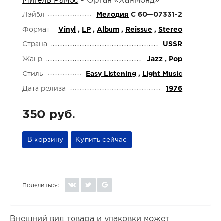
Мигель Рамос
-
Орган «Хаммонд»
Лэйбл
Мелодия
С 60—07331-2
Формат
Vinyl
,
LP
,
Album
,
Reissue
,
Stereo
Страна
USSR
Жанр
Jazz
,
Pop
Стиль
Easy Listening
,
Light Music
Дата релиза
1976
350 руб.
В корзину
Купить сейчас
Поделиться:
Внешний вид товара и упаковки может