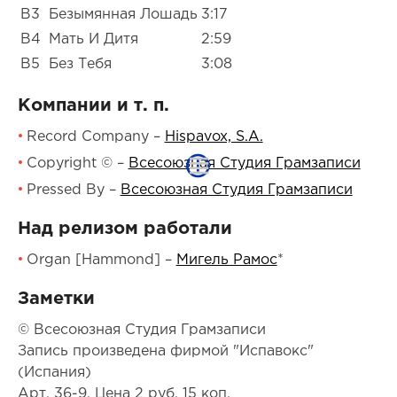
B3
Безымянная Лошадь
3:17
B4
Мать И Дитя
2:59
B5
Без Тебя
3:08
Компании и т. п.
Record Company
–
Hispavox, S.A.
Copyright ©
–
Всесоюзная Студия Грамзаписи
Pressed By
–
Всесоюзная Студия Грамзаписи
Над релизом работали
Organ [Hammond]
–
Мигель Рамос
*
Заметки
© Всесоюзная Студия Грамзаписи
Запись произведена фирмой "Испавокс"
(Испания)
Арт. 36-9. Цена 2 руб. 15 коп.