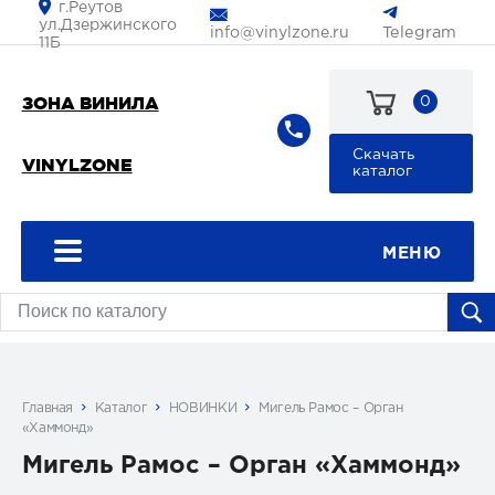
г.Реутов
ул.Дзержинского
Telegram
info@vinylzone.ru
11Б
ЗОНА ВИНИЛА
0
8
Скачать
VINYLZONE
903
каталог
199-
29-
55
МЕНЮ
Главная
Каталог
НОВИНКИ
Мигель Рамос ‎– Орган
«Хаммонд»
Мигель Рамос ‎– Орган «Хаммонд»