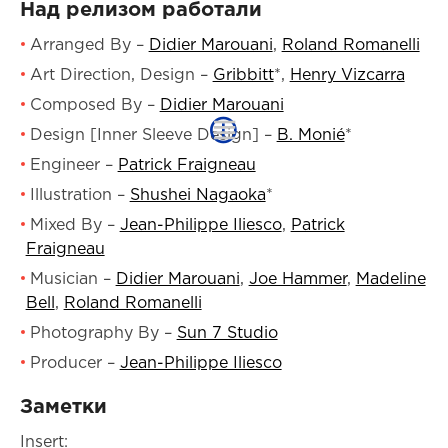
Над релизом работали
Arranged By
–
Didier Marouani
,
Roland Romanelli
Art Direction, Design
–
Gribbitt
*
,
Henry Vizcarra
Composed By
–
Didier Marouani
Design [Inner Sleeve Design]
–
B. Monié
*
Engineer
–
Patrick Fraigneau
Illustration
–
Shushei Nagaoka
*
Mixed By
–
Jean-Philippe Iliesco
,
Patrick
Fraigneau
Musician
–
Didier Marouani
,
Joe Hammer
,
Madeline
Bell
,
Roland Romanelli
Photography By
–
Sun 7 Studio
Producer
–
Jean-Philippe Iliesco
Заметки
Insert: