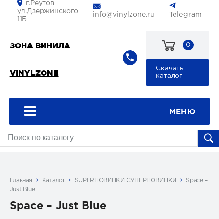
г.Реутов
ул.Дзержинского
Telegram
info@vinylzone.ru
11Б
ЗОНА ВИНИЛА
0
8
Скачать
VINYLZONE
903
каталог
199-
29-
55
МЕНЮ
Главная
Каталог
SUPERНОВИНКИ СУПЕРНОВИНКИ
Space ‎–
Just Blue
Space ‎– Just Blue