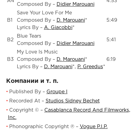
A4
4:53
Composed By –
Didier Marouani
Save Your Love For Me
B1
Composed By –
D. Marouani
*
5:49
Lyrics By –
A. Giacobbi
*
Blue Tears
B2
5:41
Composed By –
Didier Marouani
My Love Is Music
B3
Composed By –
D. Marouani
*
6:19
Lyrics By –
D. Marouani
*
,
P. Greedus
*
Компании и т. п.
Published By
–
Groupe I
Recorded At
–
Studios Sidney Bechet
Copyright ©
–
Casablanca Record And Filmworks,
Inc.
Phonographic Copyright ℗
–
Vogue P.I.P.