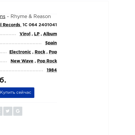
ons
-
Rhyme & Reason
l Records ‎
1C 064 2401041
Vinyl
,
LP
,
Album
Spain
Electronic
,
Rock
,
Pop
New Wave
,
Pop Rock
1984
б.
Купить сейчас