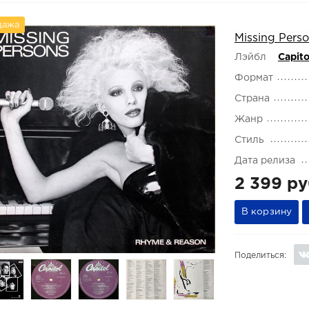
дажа
Missing Pers
Лэйбл
Capito
Формат
Страна
Жанр
Стиль
Дата релиза
2 399 ру
В корзину
Поделиться: