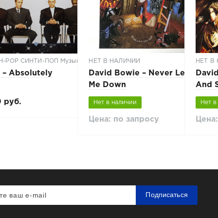
H-POP СИНТИ-ПОП Музыка
НЕТ В НАЛИЧИИ
НЕТ В
‎– Absolutely
David Bowie ‎– Never Let
David
Me Down
And 
 руб.
Нет в наличии
Нет в
Цена: по запросу
Цена:
Подписаться