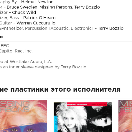
raphy By
–
Helmut Newton
er
–
Bruce Swedien
,
Missing Persons
,
Terry Bozzio
izer
–
Chuck Wild
izer, Bass
–
Patrick O'Hearn
Guitar
–
Warren Cuccurullo
Synthesizer, Percussion [Acoustic, Electronic]
–
Terry Bozzio
ки
 EEC
apitol Rec., Inc.
d at Westlake Audio, L.A.
s an inner sleeve designed by Terry Bozzio
ие пластинки этого исполнителя