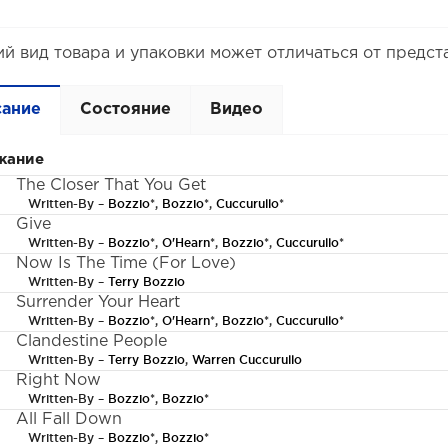
й вид товара и упаковки может отличаться от предст
сание
Состояние
Видео
жание
The Closer That You Get
Written-By –
Bozzio
*,
Bozzio
*,
Cuccurullo
*
Give
Written-By –
Bozzio
*,
O'Hearn
*,
Bozzio
*,
Cuccurullo
*
Now Is The Time (For Love)
Written-By –
Terry Bozzio
Surrender Your Heart
Written-By –
Bozzio
*,
O'Hearn
*,
Bozzio
*,
Cuccurullo
*
Clandestine People
Written-By –
Terry Bozzio
,
Warren Cuccurullo
Right Now
Written-By –
Bozzio
*,
Bozzio
*
All Fall Down
Written-By –
Bozzio
*,
Bozzio
*