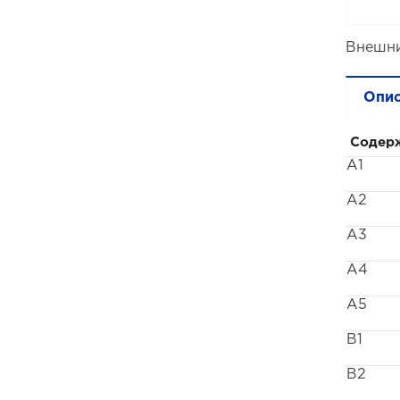
Внешни
Опи
Содер
A1
A2
A3
A4
A5
B1
B2