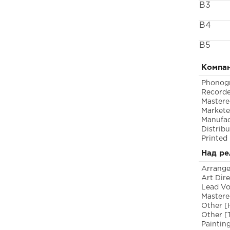
B3
B4
B5
Компан
Phonogr
Record
Mastere
Markete
Manufac
Distrib
Printed
Над ре
Arrang
Art Dir
Lead Vo
Mastere
Other [
Other [
Painting