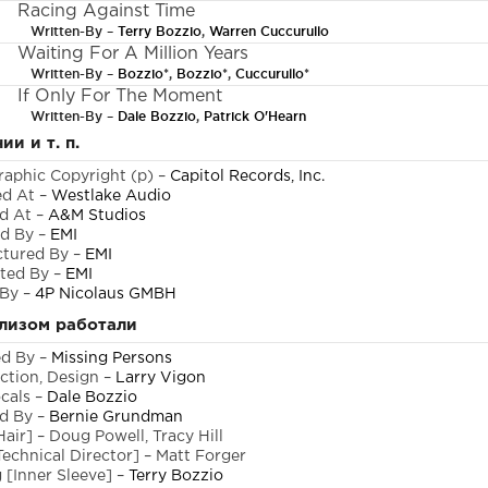
Racing Against Time
Written-By –
Terry Bozzio
,
Warren Cuccurullo
Waiting For A Million Years
Written-By –
Bozzio
*,
Bozzio
*,
Cuccurullo
*
If Only For The Moment
Written-By –
Dale Bozzio
,
Patrick O'Hearn
ии и т. п.
aphic Copyright (p)
–
Capitol Records, Inc.
ed At
–
Westlake Audio
d At
–
A&M Studios
d By
–
EMI
tured By
–
EMI
uted By
–
EMI
 By
–
4P Nicolaus GMBH
лизом работали
ed By
–
Missing Persons
ection, Design
–
Larry Vigon
cals
–
Dale Bozzio
d By
–
Bernie Grundman
Hair]
– Doug Powell, Tracy Hill
Technical Director]
– Matt Forger
 [Inner Sleeve]
–
Terry Bozzio