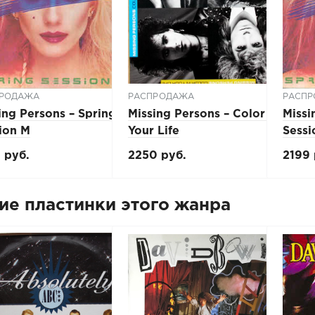
РОДАЖА
РАСПРОДАЖА
РАСП
ing Persons ‎– Spring
Missing Persons ‎– Color In
Missi
ion M
Your Life
Sessi
 руб.
2250 руб.
2199 
ие пластинки этого жанра