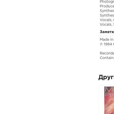
Photog
Produc
Synthes
Synthes
Vocals, 
Vocals, 
Замет
Made in
℗ 1984 C
Recorde
Contain
Друг