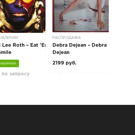
 НАЛИЧИИ
РАСПРОДАЖА
НЕТ В 
 Lee Roth ‎– Eat 'Em
Debra Dejean ‎– Debra
Deep P
Smile
Dejean
Europ
2199 руб.
 наличии
Нет в 
 по запросу
Цена: